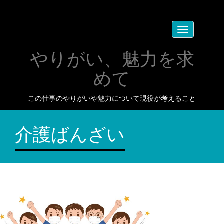
Toggle
navigation
やりがい、魅力を求
めて
この仕事のやりがいや魅力について現役が考えること
介護ばんざい